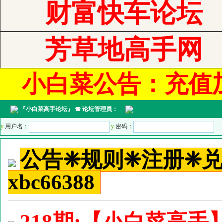
财富快车论坛
芳草地高手网
小白菜公告：充值加管
『
小白菜高手论坛
』 ☎ 论坛管理員：
y
用户名：
y
密码：
公告❈规则❈注册❈
xbc66388
218期:【小白菜高手