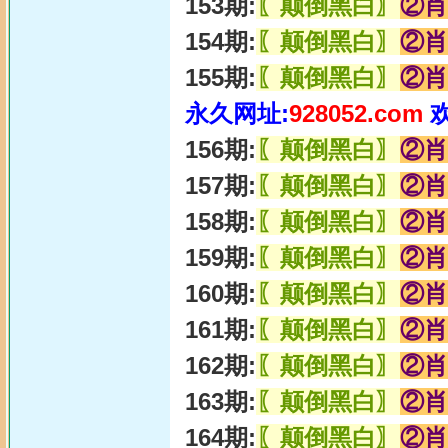
153期:
〖颠倒黑白〗
②肖
154期:
〖颠倒黑白〗
②肖
155期:
〖颠倒黑白〗
②肖
永久网址:
928052.com
156期:
〖颠倒黑白〗
②肖
157期:
〖颠倒黑白〗
②肖
158期:
〖颠倒黑白〗
②肖
159期:
〖颠倒黑白〗
②肖
160期:
〖颠倒黑白〗
②肖
161期:
〖颠倒黑白〗
②肖
162期:
〖颠倒黑白〗
②肖
163期:
〖颠倒黑白〗
②肖
164期:
〖颠倒黑白〗
②肖