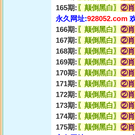
165期:
〖颠倒黑白〗
②肖
永久网址:
928052.com
166期:
〖颠倒黑白〗
②肖
167期:
〖颠倒黑白〗
②肖
168期:
〖颠倒黑白〗
②肖
169期:
〖颠倒黑白〗
②肖
170期:
〖颠倒黑白〗
②肖
171期:
〖颠倒黑白〗
②肖
172期:
〖颠倒黑白〗
②肖
173期:
〖颠倒黑白〗
②肖
174期:
〖颠倒黑白〗
②肖
175期:
〖颠倒黑白〗
②肖