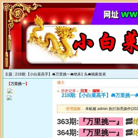
主题 :
218期:【小白菜高手】🚘万里挑一🚘绝杀1 头🚘独家发表
楼主
【
万里挑一
】
u
历史记录
u
回复
u
编辑
u
218期:【小白菜高手】🚘万里挑一
管理提醒：
本帖被 admin 执行加亮操作(2024
363期:
『万里挑一』
🥓
364期:
『万里挑一』
🥓