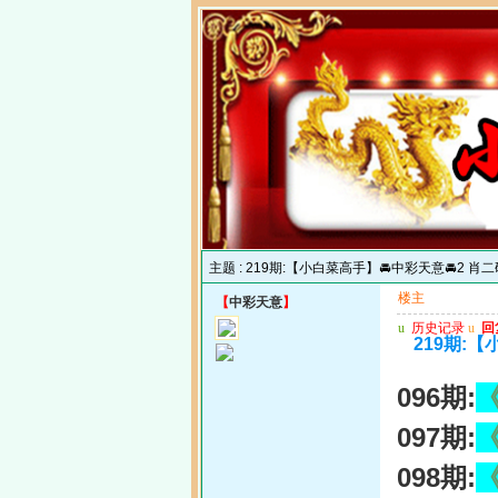
主题 :
219期:【小白菜高手】🚘中彩天意🚘2 肖
楼主
【
中彩天意
】
u
历史记录
u
回
219期:【
096期:
097期:
098期: