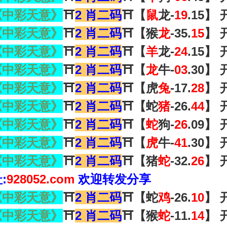
《中彩天意》
⛩
2 肖二码
⛩【
鼠
龙-
19
.15】 
《中彩天意》
⛩
2 肖二码
⛩【猴
龙
-35.
15
】 
《中彩天意》
⛩
2 肖二码
⛩【
羊
龙-
24
.15】 
《中彩天意》
⛩
2 肖二码
⛩【
龙
牛-
03
.30】 
《中彩天意》
⛩
2 肖二码
⛩【虎
兔
-17.
28
】 
《中彩天意》
⛩
2 肖二码
⛩【蛇
猪
-26.
44
】 
《中彩天意》
⛩
2 肖二码
⛩【
蛇
狗-
26
.09】 
《中彩天意》
⛩
2 肖二码
⛩【
虎
牛-
41
.30】 
《中彩天意》
⛩
2 肖二码
⛩【猪
蛇
-32.
26
】 
:
928052.com
欢迎转发分享
《中彩天意》
⛩
2 肖二码
⛩【蛇
鸡
-26.
10
】 
《中彩天意》
⛩
2 肖二码
⛩【猴
蛇
-11.
14
】 