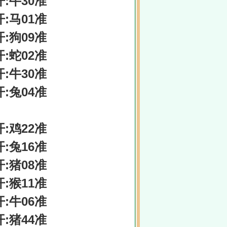
开:牛30准
开:马01准
开:狗09准
开:蛇02准
开:牛30准
开:兔04准
开:鸡22准
开:兔16准
开:猪08准
开:猴11准
开:牛06准
开:猪44准