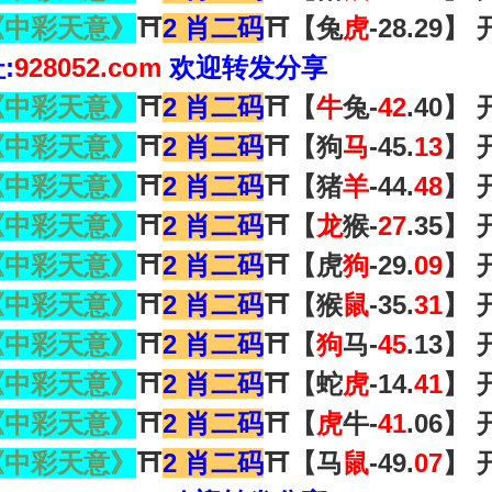
《中彩天意》
⛩
2 肖二码
⛩【兔
虎
-28.29】
:
928052.com
欢迎转发分享
《中彩天意》
⛩
2 肖二码
⛩【
牛
兔-
42
.40】 
《中彩天意》
⛩
2 肖二码
⛩【狗
马
-45.
13
】 
《中彩天意》
⛩
2 肖二码
⛩【猪
羊
-44.
48
】 
《中彩天意》
⛩
2 肖二码
⛩【
龙
猴-
27
.35】 
《中彩天意》
⛩
2 肖二码
⛩【虎
狗
-29.
09
】 
《中彩天意》
⛩
2 肖二码
⛩【猴
鼠
-35.
31
】 
《中彩天意》
⛩
2 肖二码
⛩【
狗
马-
45
.13】 
《中彩天意》
⛩
2 肖二码
⛩【蛇
虎
-14.
41
】 
《中彩天意》
⛩
2 肖二码
⛩【
虎
牛-
41
.06】 
《中彩天意》
⛩
2 肖二码
⛩【马
鼠
-49.
07
】 