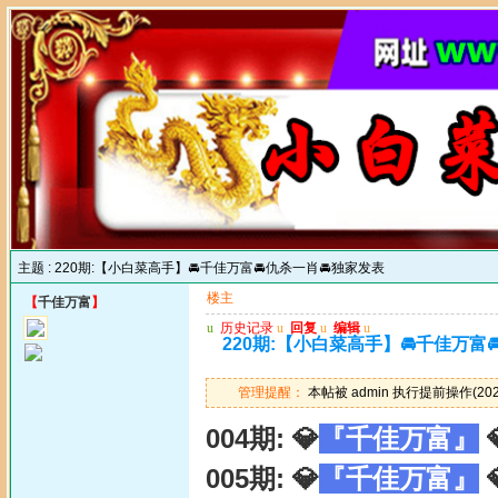
主题 :
220期:【小白菜高手】🚘千佳万富🚘仇杀一肖🚘独家发表
楼主
【
千佳万富
】
u
历史记录
u
回复
u
编辑
u
220期:【小白菜高手】🚘千佳万富
管理提醒：
本帖被 admin 执行提前操作(2025
004期: 💎
『千佳万富』

005期: 💎
『千佳万富』
