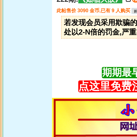
此帖售价 3090 金币,已有 9 人购买
若发现会员采用欺骗的
处以2-N倍的罚金,严重
期期最早更
点这里免费