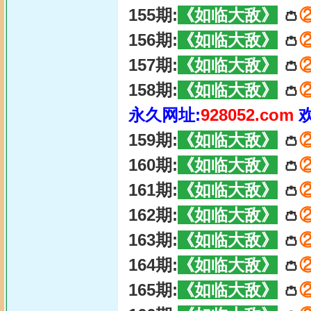
155期:
《如临大敌》
👛
156期:
《如临大敌》
👛
157期:
《如临大敌》
👛
158期:
《如临大敌》
👛
永久网址:
928052.com
159期:
《如临大敌》
👛
160期:
《如临大敌》
👛
161期:
《如临大敌》
👛
162期:
《如临大敌》
👛
163期:
《如临大敌》
👛
164期:
《如临大敌》
👛
165期:
《如临大敌》
👛