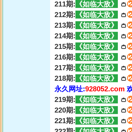
211期:
《如临大敌》
👛
212期:
《如临大敌》
👛
213期:
《如临大敌》
👛
214期:
《如临大敌》
👛
215期:
《如临大敌》
👛
216期:
《如临大敌》
👛
217期:
《如临大敌》
👛
218期:
《如临大敌》
👛
永久网址:
928052.com
219期:
《如临大敌》
👛
220期:
《如临大敌》
👛
221期:
《如临大敌》
👛
222期:
《如临大敌》
👛