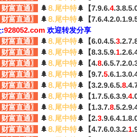
〖财富直通〗
🌲
⒏尾中特
🌲【7.9.6.
4
.3.8.
〖财富直通〗
🌲
⒏尾中特
🌲【7.6.4.2.0.1
:
928052.com
欢迎转发分享
〖财富直通〗
🌲
⒏尾中特
🌲【6.0.4.5.
3
.2.
〖财富直通〗
🌲
⒏尾中特
🌲【8.3.5.9.
1
.2.
〖财富直通〗
🌲
⒏尾中特
🌲【4.
8
.6.5.7.2
〖财富直通〗
🌲
⒏尾中特
🌲【9.7.
5
.6.1.3
〖财富直通〗
🌲
⒏尾中特
🌲【3.2.9.6.5.
8
.4
〖财富直通〗
🌲
⒏尾中特
🌲【1.7.5.6.3.9.
4
〖财富直通〗
🌲
⒏尾中特
🌲【1.3.7.
8
.5.2.
〖财富直通〗
🌲
⒏尾中特
🌲【2.
3
.9.6.4.1
〖财富直通〗
🌲
⒏尾中特
🌲【4.7.6.0.3.2.
1