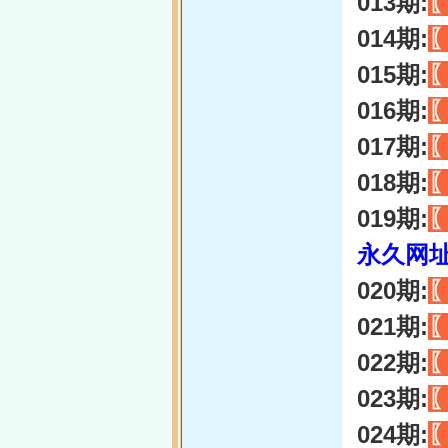
013期:
014期:
015期:
016期:
017期:
018期:
019期:
永久网址
020期:
021期:
022期:
023期:
024期: