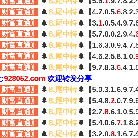
〖财富直通〗
🌲
⒏尾中特
🌲【5.6.
1
.9.7.8
〖财富直通〗
🌲
⒏尾中特
🌲【4.7.0.5.
6
.8.
〖财富直通〗
🌲
⒏尾中特
🌲【3.
1
.0.5.4.9
〖财富直通〗
🌲
⒏尾中特
🌲【5.7.8.0.2.9.4.
〖财富直通〗
🌲
⒏尾中特
🌲【1.6.3.0.9.4
〖财富直通〗
🌲
⒏尾中特
🌲【4.6.2.5.8.1.0.
〖财富直通〗
🌲
⒏尾中特
🌲【9.7.8.3.
6
.4.
:
928052.com
欢迎转发分享
〖财富直通〗
🌲
⒏尾中特
🌲【5.0.3.1.6.9
〖财富直通〗
🌲
⒏尾中特
🌲【5.4.8.
2
.0.7.
〖财富直通〗
🌲
⒏尾中特
🌲【2.7.
8
.6.1.0
〖财富直通〗
🌲
⒏尾中特
🌲【5.4.0.6.
7
.1.
〖财富直通〗
🌲
⒏尾中特
🌲【3.2.0.
8
.1.6.