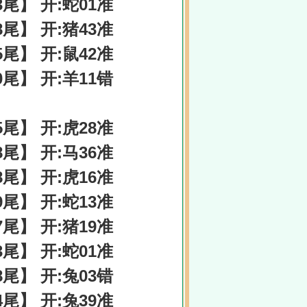
5.3尾】 开:蛇01准
.8尾】 开:猪43准
.5尾】 开:鼠42准
.6.0尾】 开:羊11错
.1.5尾】 开:虎28准
.8尾】 开:马36准
.8尾】 开:虎16准
5.9尾】 开:蛇13准
.8.7尾】 开:猪19准
.3尾】 开:蛇01准
.5.8尾】 开:兔03错
.4尾】 开:兔39准