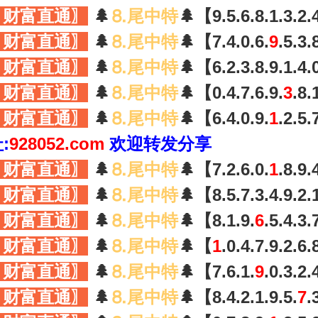
〖财富直通〗
🌲
⒏尾中特
🌲【9.5.6.8.1.3
〖财富直通〗
🌲
⒏尾中特
🌲【7.4.0.6.
9
.5.
〖财富直通〗
🌲
⒏尾中特
🌲【6.2.3.8.9.1
〖财富直通〗
🌲
⒏尾中特
🌲【0.4.7.6.9.
3
.8
〖财富直通〗
🌲
⒏尾中特
🌲【6.4.0.9.
1
.2.
:
928052.com
欢迎转发分享
〖财富直通〗
🌲
⒏尾中特
🌲【7.2.6.0.
1
.8.
〖财富直通〗
🌲
⒏尾中特
🌲【8.5.7.3.4.9
〖财富直通〗
🌲
⒏尾中特
🌲【8.1.9.
6
.5.4.
〖财富直通〗
🌲
⒏尾中特
🌲【
1
.0.4.7.9.2
〖财富直通〗
🌲
⒏尾中特
🌲【7.6.1.
9
.0.3.
〖财富直通〗
🌲
⒏尾中特
🌲【8.4.2.1.9.5.
7