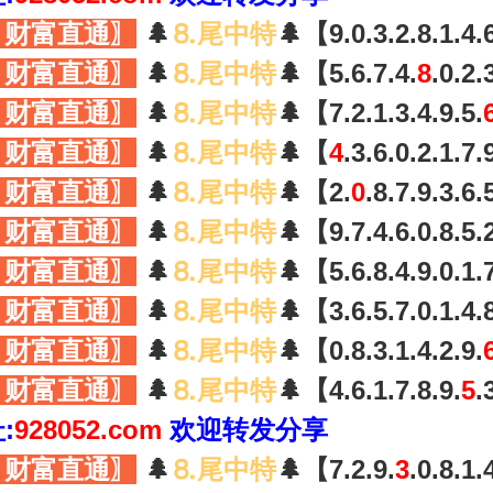
〖财富直通〗
🌲
⒏尾中特
🌲【9.0.3.2.8.1
〖财富直通〗
🌲
⒏尾中特
🌲【5.6.7.4.
8
.0.
〖财富直通〗
🌲
⒏尾中特
🌲【7.2.1.3.4.9.5.
〖财富直通〗
🌲
⒏尾中特
🌲【
4
.3.6.0.2.1
〖财富直通〗
🌲
⒏尾中特
🌲【2.
0
.8.7.9.3
〖财富直通〗
🌲
⒏尾中特
🌲【9.7.4.6.0.8
〖财富直通〗
🌲
⒏尾中特
🌲【5.6.8.4.9.0
〖财富直通〗
🌲
⒏尾中特
🌲【3.6.5.7.0.1
〖财富直通〗
🌲
⒏尾中特
🌲【0.8.3.1.4.2.9.
〖财富直通〗
🌲
⒏尾中特
🌲【4.6.1.7.8.9.
5
:
928052.com
欢迎转发分享
〖财富直通〗
🌲
⒏尾中特
🌲【7.2.9.
3
.0.8.