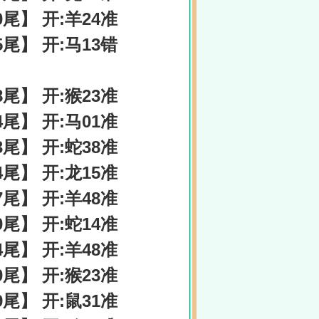
5.0尾】 开:羊24准
.9.5尾】 开:马13错
7.8尾】 开:猴23准
6.4尾】 开:马01准
.0.3尾】 开:蛇38准
.0.4尾】 开:龙15准
.7尾】 开:羊48准
.0尾】 开:蛇14准
9.4尾】 开:羊48准
.8.0尾】 开:猴23准
.9尾】 开:鼠31准