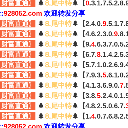
〖财富直通〗
🌲
⒏尾中特
🌲【
0
.3.1.7.5.2
:
928052.com
欢迎转发分享
〖财富直通〗
🌲
⒏尾中特
🌲【2.4.0.
9
.5.1.
〖财富直通〗
🌲
⒏尾中特
🌲【4.6.2.3.0.
9
.8
〖财富直通〗
🌲
⒏尾中特
🌲【9.
4
.6.3.7.0
〖财富直通〗
🌲
⒏尾中特
🌲【6.7.
8
.1.4.2
〖财富直通〗
🌲
⒏尾中特
🌲【5.7.1.0.2.6
〖财富直通〗
🌲
⒏尾中特
🌲【7.9.3.
5
.6.1.
〖财富直通〗
🌲
⒏尾中特
🌲【4.1.3.6.9.0.
7
〖财富直通〗
🌲
⒏尾中特
🌲【3.8.
5
.2.4.0
〖财富直通〗
🌲
⒏尾中特
🌲【4.8.2.5.0.6.7.
〖财富直通〗
🌲
⒏尾中特
🌲【1.
4
.0.7.6.8
:
928052.com
欢迎转发分享