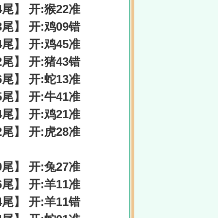
.5.4尾】 开:猴22准
.4.3尾】 开:鸡09错
6.4尾】 开:鸡45准
.4.2尾】 开:猪43错
.4.6尾】 开:蛇13准
.4.5尾】 开:牛41准
.9.4尾】 开:鸡21准
4.2尾】 开:虎28准
.0尾】 开:兔27准
5.6尾】 开:羊11准
.9.4尾】 开:羊11错