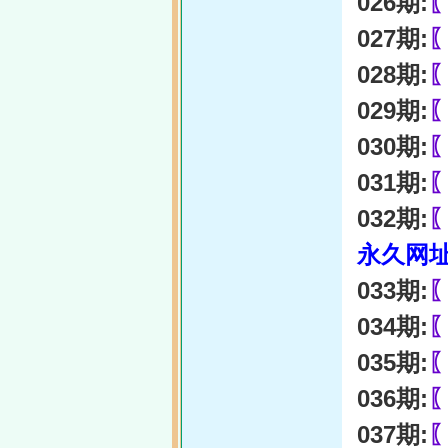
026期:
027期:
028期:
029期:
030期:
031期:
032期:
永久网址
033期:
034期:
035期:
036期:
037期: