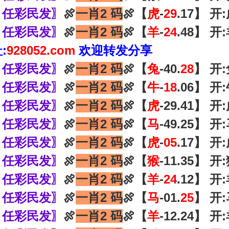
〖任彩民发〗
🍖
一肖2 码
🍖【
虎
-
29
.17】 开
〖任彩民发〗
🍖
一肖2 码
🍖【
羊
-
24
.48】 开
:
928052.com
欢迎转发分享
〖任彩民发〗
🍖
一肖2 码
🍖【
兔
-40.
28
】 开:
〖任彩民发〗
🍖
一肖2 码
🍖【
牛
-
18
.06】 开
〖任彩民发〗
🍖
一肖2 码
🍖【
虎
-29.41】 开
〖任彩民发〗
🍖
一肖2 码
🍖【
马
-49.25】 开
〖任彩民发〗
🍖
一肖2 码
🍖【
虎
-
05
.17】 开
〖任彩民发〗
🍖
一肖2 码
🍖【
猴
-11.35】 开
〖任彩民发〗
🍖
一肖2 码
🍖【
羊
-
24
.12】 开
〖任彩民发〗
🍖
一肖2 码
🍖【
马
-01.
25
】 开:
〖任彩民发〗
🍖
一肖2 码
🍖【
羊
-12.24】 开