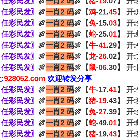
〖任彩民发〗
🍖
一肖2 码
🍖【
猪
-
19
.07】 开
〖任彩民发〗
🍖
一肖2 码
🍖【
鸡
-21.
45
】 开:
〖任彩民发〗
🍖
一肖2 码
🍖【
兔
-15.
03
】 开:
〖任彩民发〗
🍖
一肖2 码
🍖【
蛇
-25.
01
】 开:
〖任彩民发〗
🍖
一肖2 码
🍖【
牛
-
41
.29】 开
〖任彩民发〗
🍖
一肖2 码
🍖【
龙
-
26
.02】 开
〖任彩民发〗
🍖
一肖2 码
🍖【
鼠
-
06
.30】 开
:
928052.com
欢迎转发分享
〖任彩民发〗
🍖
一肖2 码
🍖【
牛
-17.
41
】 开:
〖任彩民发〗
🍖
一肖2 码
🍖【
猪
-
19
.43】 开
〖任彩民发〗
🍖
一肖2 码
🍖【
兔
-
27
.39】 开
〖任彩民发〗
🍖
一肖2 码
🍖【
蛇
-49.
01
】 开:
〖任彩民发〗
🍖
一肖2 码
🍖【
猪
-19.
43
】 开: