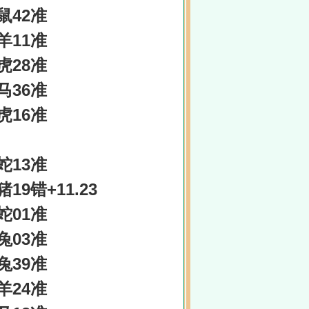
:鼠42准
羊11准
:虎28准
:马36准
:虎16准
蛇13准
猪19错+11.23
蛇01准
:兔03准
:兔39准
:羊24准