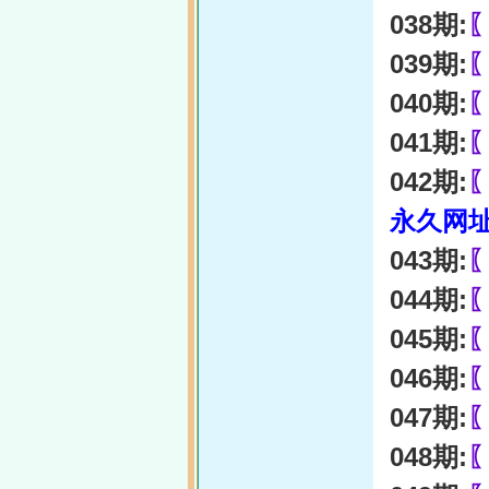
038期:
039期:
040期:
041期:
042期:
永久网址
043期:
044期:
045期:
046期:
047期:
048期: