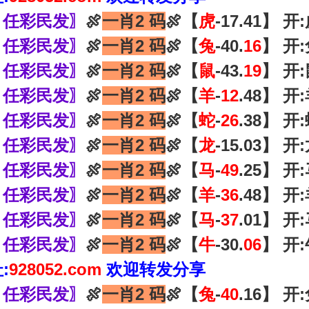
〖任彩民发〗
🍖
一肖2 码
🍖【
虎
-17.41】 开
〖任彩民发〗
🍖
一肖2 码
🍖【
兔
-40.
16
】 开:
〖任彩民发〗
🍖
一肖2 码
🍖【
鼠
-43.
19
】 开:
〖任彩民发〗
🍖
一肖2 码
🍖【
羊
-
12
.48】 开
〖任彩民发〗
🍖
一肖2 码
🍖【
蛇
-
26
.38】 开
〖任彩民发〗
🍖
一肖2 码
🍖【
龙
-15.03】 开
〖任彩民发〗
🍖
一肖2 码
🍖【
马
-
49
.25】 开
〖任彩民发〗
🍖
一肖2 码
🍖【
羊
-
36
.48】 开
〖任彩民发〗
🍖
一肖2 码
🍖【
马
-
37
.01】 开
〖任彩民发〗
🍖
一肖2 码
🍖【
牛
-30.
06
】 开:
:
928052.com
欢迎转发分享
〖任彩民发〗
🍖
一肖2 码
🍖【
兔
-
40
.16】 开