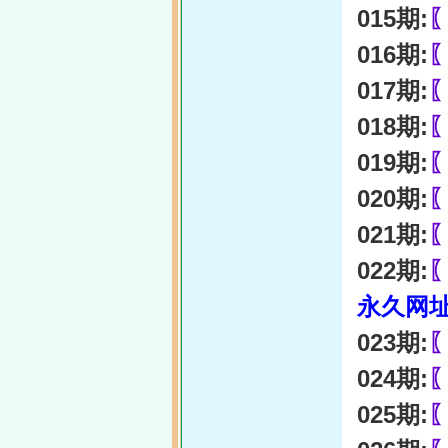
015期:
016期:
017期:
018期:
019期:
020期:
021期:
022期:
永久网址
023期:
024期:
025期: