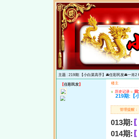
主题 :
219期:【小白菜高手】🚘任彩民发🚘一肖2
楼主
【
任彩民发
】
u
历史记录
u
回
219期:【
管理提醒
013期:
014期: