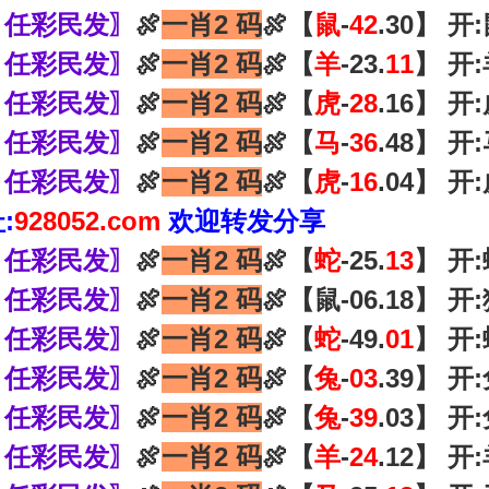
〖任彩民发〗
🍖
一肖2 码
🍖【
鼠
-
42
.30】 开
〖任彩民发〗
🍖
一肖2 码
🍖【
羊
-23.
11
】 开:
〖任彩民发〗
🍖
一肖2 码
🍖【
虎
-
28
.16】 开
〖任彩民发〗
🍖
一肖2 码
🍖【
马
-
36
.48】 开
〖任彩民发〗
🍖
一肖2 码
🍖【
虎
-
16
.04】 开
:
928052.com
欢迎转发分享
〖任彩民发〗
🍖
一肖2 码
🍖【
蛇
-25.
13
】 开:
〖任彩民发〗
🍖
一肖2 码
🍖【鼠-06.18】 开:
〖任彩民发〗
🍖
一肖2 码
🍖【
蛇
-49.
01
】 开:
〖任彩民发〗
🍖
一肖2 码
🍖【
兔
-
03
.39】 开
〖任彩民发〗
🍖
一肖2 码
🍖【
兔
-
39
.03】 开
〖任彩民发〗
🍖
一肖2 码
🍖【
羊
-
24
.12】 开