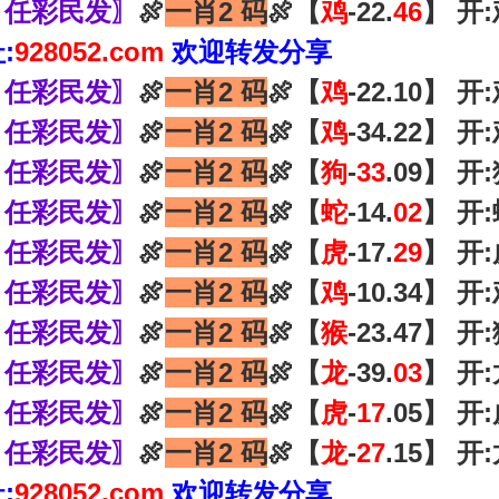
〖任彩民发〗
🍖
一肖2 码
🍖【
鸡
-22.
46
】 开:
:
928052.com
欢迎转发分享
〖任彩民发〗
🍖
一肖2 码
🍖【
鸡
-22.10】 开
〖任彩民发〗
🍖
一肖2 码
🍖【
鸡
-34.22】 开
〖任彩民发〗
🍖
一肖2 码
🍖【
狗
-
33
.09】 开
〖任彩民发〗
🍖
一肖2 码
🍖【
蛇
-14.
02
】 开:
〖任彩民发〗
🍖
一肖2 码
🍖【
虎
-17.
29
】 开:
〖任彩民发〗
🍖
一肖2 码
🍖【
鸡
-10.34】 开
〖任彩民发〗
🍖
一肖2 码
🍖【
猴
-23.47】 开
〖任彩民发〗
🍖
一肖2 码
🍖【
龙
-39.
03
】 开:
〖任彩民发〗
🍖
一肖2 码
🍖【
虎
-
17
.05】 开
〖任彩民发〗
🍖
一肖2 码
🍖【
龙
-
27
.15】 开
:
928052.com
欢迎转发分享