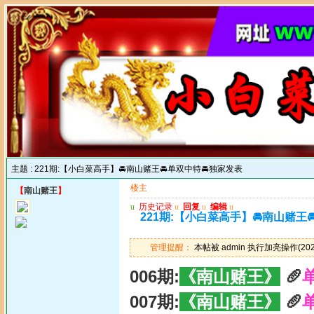
主题 :
221期:【小白菜高手】🚘南山赌王🚘单双中特🚘独家发表
楼主
【
南山赌王
】
u
历史记录
u
回复
u
编辑
u
221期:【小白菜高手】🚘南山赌王
管理提醒：
本帖被 admin 执行加亮操作(2025
006期:
《南山赌王》
🥖
007期:
《南山赌王》
🥖