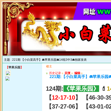
主题 :
221期:【小白菜高手】🚘苹果乐园🚘14组3中3🚘独家发表
楼主
【
苹果乐园
】
u
历史记录
u
回复
u
编辑
u
221期:【小白菜高手】🚘苹果乐园
124期:
《苹果乐园》
💄
1
【
12-17-10
】 【46-30-3
【37-27-06】 【43-01-