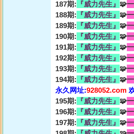
187期:
『威力先生』
🧩
一
188期:
『威力先生』
🧩
一
189期:
『威力先生』
🧩
一
190期:
『威力先生』
🧩
一
191期:
『威力先生』
🧩
一
192期:
『威力先生』
🧩
一
193期:
『威力先生』
🧩
一
194期:
『威力先生』
🧩
一
永久网址:
928052.com
195期:
『威力先生』
🧩
一
196期:
『威力先生』
🧩
一
197期:
『威力先生』
🧩
一
198期:
『威力先生』
🧩
一