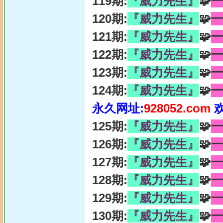
119期:
『威力先生』
🧩
一
120期:
『威力先生』
🧩
一
121期:
『威力先生』
🧩
一
122期:
『威力先生』
🧩
一
123期:
『威力先生』
🧩
一
124期:
『威力先生』
🧩
一
永久网址:
928052.com
125期:
『威力先生』
🧩
一
126期:
『威力先生』
🧩
一
127期:
『威力先生』
🧩
一
128期:
『威力先生』
🧩
一
129期:
『威力先生』
🧩
一
130期:
『威力先生』
🧩
一