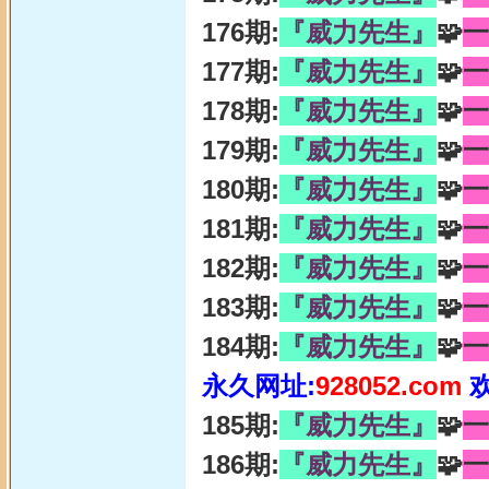
176期:
『威力先生』
🧩
一
177期:
『威力先生』
🧩
一
178期:
『威力先生』
🧩
一
179期:
『威力先生』
🧩
一
180期:
『威力先生』
🧩
一
181期:
『威力先生』
🧩
一
182期:
『威力先生』
🧩
一
183期:
『威力先生』
🧩
一
184期:
『威力先生』
🧩
一
永久网址:
928052.com
185期:
『威力先生』
🧩
一
186期:
『威力先生』
🧩
一