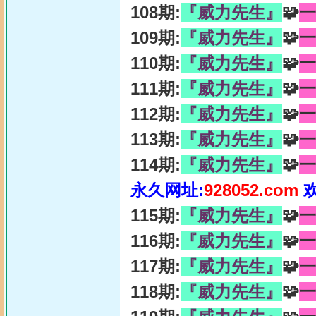
108期:
『威力先生』
🧩
一
109期:
『威力先生』
🧩
一
110期:
『威力先生』
🧩
一
111期:
『威力先生』
🧩
一
112期:
『威力先生』
🧩
一
113期:
『威力先生』
🧩
一
114期:
『威力先生』
🧩
一
永久网址:
928052.com
115期:
『威力先生』
🧩
一
116期:
『威力先生』
🧩
一
117期:
『威力先生』
🧩
一
118期:
『威力先生』
🧩
一