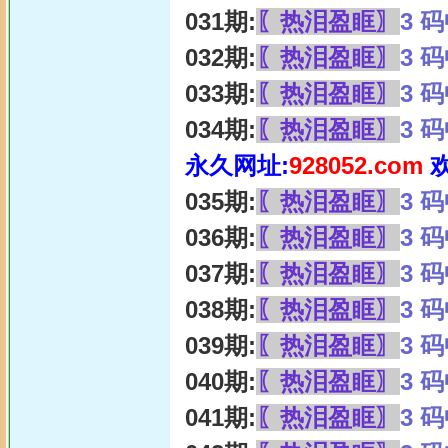
031期:
〖热泪盈眶〗
3 
032期:
〖热泪盈眶〗
3 
033期:
〖热泪盈眶〗
3 
034期:
〖热泪盈眶〗
3 
永久网址:
928052.com
035期:
〖热泪盈眶〗
3 
036期:
〖热泪盈眶〗
3 
037期:
〖热泪盈眶〗
3 
038期:
〖热泪盈眶〗
3 
039期:
〖热泪盈眶〗
3 
040期:
〖热泪盈眶〗
3 
041期:
〖热泪盈眶〗
3 