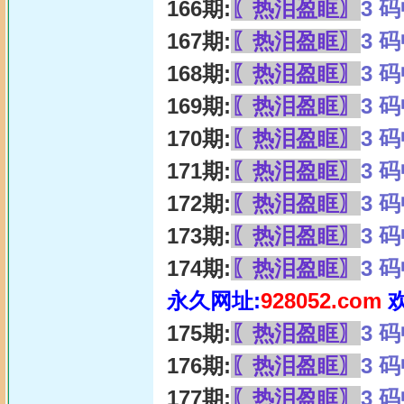
166期:
〖热泪盈眶〗
3 
167期:
〖热泪盈眶〗
3 
168期:
〖热泪盈眶〗
3 
169期:
〖热泪盈眶〗
3 
170期:
〖热泪盈眶〗
3 
171期:
〖热泪盈眶〗
3 
172期:
〖热泪盈眶〗
3 
173期:
〖热泪盈眶〗
3 
174期:
〖热泪盈眶〗
3 
永久网址:
928052.com
175期:
〖热泪盈眶〗
3 
176期:
〖热泪盈眶〗
3 
177期:
〖热泪盈眶〗
3 