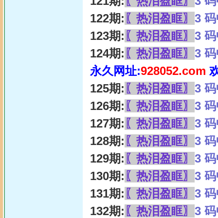
121期:
〖热泪盈眶〗
3 
122期:
〖热泪盈眶〗
3 
123期:
〖热泪盈眶〗
3 
124期:
〖热泪盈眶〗
3 
永久网址:
928052.com
125期:
〖热泪盈眶〗
3 
126期:
〖热泪盈眶〗
3 
127期:
〖热泪盈眶〗
3 
128期:
〖热泪盈眶〗
3 
129期:
〖热泪盈眶〗
3 
130期:
〖热泪盈眶〗
3 
131期:
〖热泪盈眶〗
3 
132期:
〖热泪盈眶〗
3 