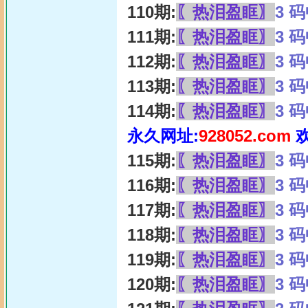
110期:
〖热泪盈眶〗
3 
111期:
〖热泪盈眶〗
3 
112期:
〖热泪盈眶〗
3 
113期:
〖热泪盈眶〗
3 
114期:
〖热泪盈眶〗
3 
永久网址:
928052.com
115期:
〖热泪盈眶〗
3 
116期:
〖热泪盈眶〗
3 
117期:
〖热泪盈眶〗
3 
118期:
〖热泪盈眶〗
3 
119期:
〖热泪盈眶〗
3 
120期:
〖热泪盈眶〗
3 