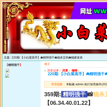
主题 :
220期:【小白菜高手】🚘精明强干🚘稳杀五码🚘独家发表
楼主
【
精明强干
】
u
历史记录
u
回复
u
编辑
u
220期:【小白菜高手】🚘精明强干
管理提醒：
本帖被 admin 执行加亮操作(2025
359期:
精明强干
📸
稳杀
【06.34.40.01.22】