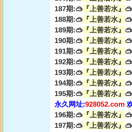
187期:🥽
『上善若水』
🥽
188期:🥽
『上善若水』
🥽
189期:🥽
『上善若水』
🥽
190期:🥽
『上善若水』
🥽
191期:🥽
『上善若水』
🥽
192期:🥽
『上善若水』
🥽
193期:🥽
『上善若水』
🥽
194期:🥽
『上善若水』
🥽
195期:🥽
『上善若水』
🥽
永久网址:
928052.com
196期:🥽
『上善若水』
🥽
197期:🥽
『上善若水』
🥽