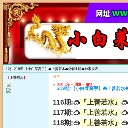
主题 :
219期:【小白菜高手】🚘上善若水🚘②肖4 码🚘独家发表
楼主
【
上善若水
】
u
历史记录
u
回复
u
编辑
u
219期:【小白菜高手】🚘上善若水
116期:🥽
『上善若水』
🥽
117期:🥽
『上善若水』
🥽
118期:🥽
『上善若水』
🥽