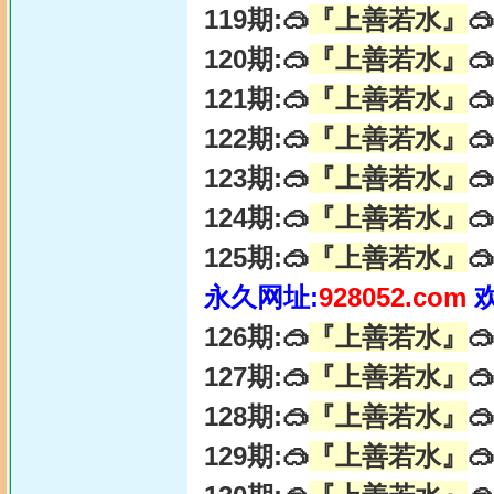
119期:🥽
『上善若水』
🥽
120期:🥽
『上善若水』
🥽
121期:🥽
『上善若水』
🥽
122期:🥽
『上善若水』
🥽
123期:🥽
『上善若水』
🥽
124期:🥽
『上善若水』
🥽
125期:🥽
『上善若水』
🥽
永久网址:
928052.com
126期:🥽
『上善若水』
🥽
127期:🥽
『上善若水』
🥽
128期:🥽
『上善若水』
🥽
129期:🥽
『上善若水』
🥽