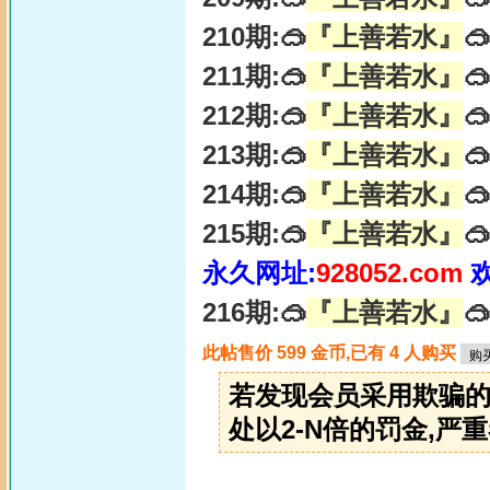
210期:🥽
『上善若水』
🥽
211期:🥽
『上善若水』
🥽
212期:🥽
『上善若水』
🥽
213期:🥽
『上善若水』
🥽
214期:🥽
『上善若水』
🥽
215期:🥽
『上善若水』
🥽
永久网址:
928052.com
216期:🥽
『上善若水』
🥽
此帖售价 599 金币,已有 4 人购买
若发现会员采用欺骗的
处以2-N倍的罚金,严重