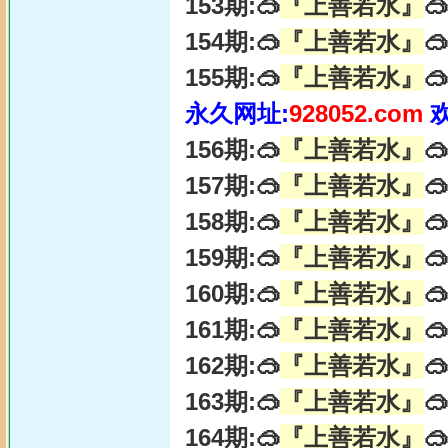
153期:🥽
『上善若水』
🥽
154期:🥽
『上善若水』
🥽
155期:🥽
『上善若水』
🥽
永久网址:
928052.com
156期:🥽
『上善若水』
🥽
157期:🥽
『上善若水』
🥽
158期:🥽
『上善若水』
🥽
159期:🥽
『上善若水』
🥽
160期:🥽
『上善若水』
🥽
161期:🥽
『上善若水』
🥽
162期:🥽
『上善若水』
🥽
163期:🥽
『上善若水』
🥽
164期:🥽
『上善若水』
🥽